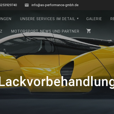
5253929740
info@as-performance-gmbh.de
UNGEN
UNSERE SERVICES IM DETAIL
GALERIE
R
TZ
MOTORSPORT, NEWS UND PARTNER
Lackvorbehandlun